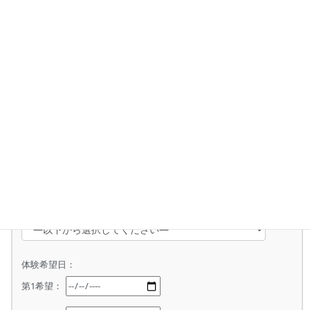
任意
有料のヒロット体験をご希望ですか？（
ヒロット体験の詳細はこち
ら
）
いいえ
はい
ご希望の方は体験希望場所及び、体験希望日を第三希望までお答え
ください。
体験希望場所：
体験希望日：
第1希望：