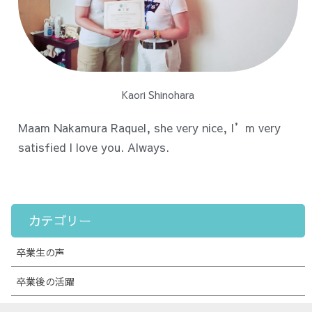
Kaori Shinohara
Maam Nakamura Raquel, she very nice, I’m very
satisfied I love you. Always.
カテゴリー
卒業生の声
卒業後の活躍