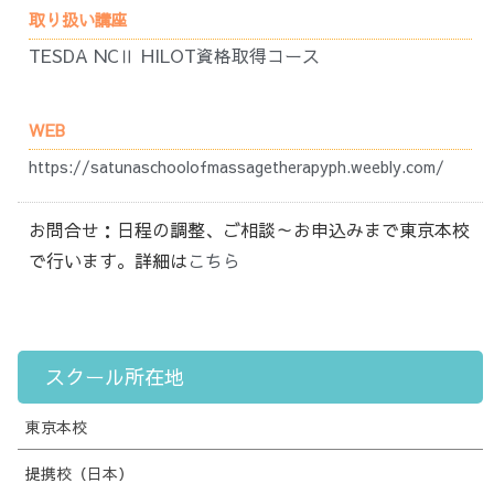
取り扱い講座
TESDA NCⅡ HILOT資格取得コース
WEB
https://satunaschoolofmassagetherapyph.weebly.com/
お問合せ：日程の調整、ご相談～お申込みまで東京本校
で行います。詳細は
こちら
スクール所在地
東京本校
提携校（日本）