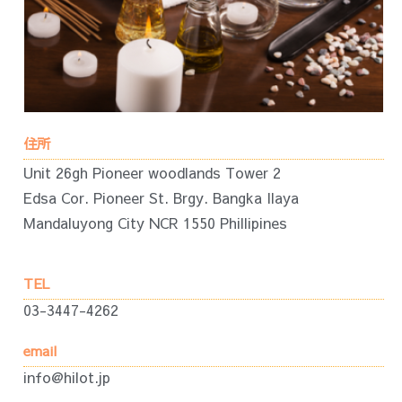
住所
Unit 26gh Pioneer woodlands Tower 2
Edsa Cor. Pioneer St. Brgy. Bangka Ilaya
Mandaluyong City NCR 1550 Phillipines
TEL
03-3447-4262
email
info@hilot.jp