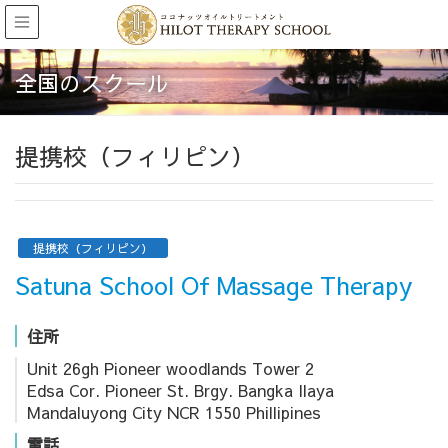
全国のスクール
提携校（フィリピン）
提携校（フィリピン）
Satuna School Of Massage Therapy
住所
Unit 26gh Pioneer woodlands Tower 2
Edsa Cor. Pioneer St. Brgy. Bangka Ilaya
Mandaluyong City NCR 1550 Phillipines
電話